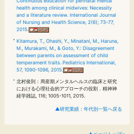
Continuous education for perinatal mental
health among clinical midwives: Necessity
and a literature review. International Journal
of Nursing and Health Science, 2(6); 73-77,
2015.
Kitamura, T., Ohashi, Y., Minatani, M., Haruna,
M., Murakami, M., & Goto, Y.: Disagreement
between parents on assessment of child
temperament traits. Pediatrics International,
57, 1090-1096, 2015.
北村俊則：周産期メンタルヘルスの臨床と研究
における心理社会的アプローチの役割．精神神
経学雑誌, 116; 1005-1011, 2015.
▲研究業績：年代別一覧へ戻る